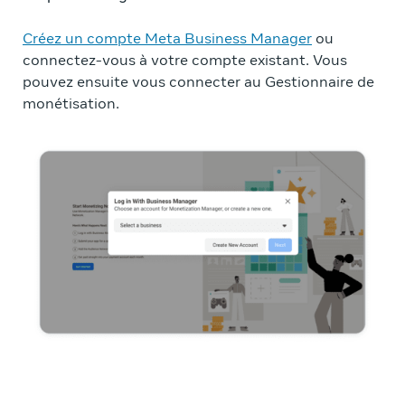
vot
Créez un compte Meta Business Manager
ou
connectez-vous à votre compte existant. Vous
Dan
pouvez ensuite vous connecter au Gestionnaire de
inf
monétisation.
mon
pai
co
Vou
Une
con
d’
A