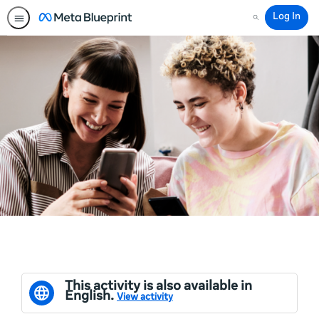
Log In
Search
This activity is also available in
English.
View activity