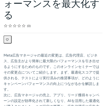
ォーマンスを最大化す
る
Rating
1 star
2 stars
3 stars
4 stars
5 stars
Average rating: 0
No reviews
0
Meta広告マネージャの最近の変更は、広告代理店、ビジネ
ス、広告主がより簡単に最大限のパフォーマンスを引き出せ
るようにするためのものです。このオンラインセミナーでは
その変更点についてご紹介します。まず、最適化スコアで提
供される、テストにより実行済みの推奨事項が、どのように
キャンペーンパフォーマンスの向上につながるかを解説しま
す。
次に、広告マネージャの売上、アプリ、リード獲得キャンペ
ーンの設定が効率化されて新しくなり、AIを活用した最適化