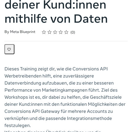
deiner Kund:innen
mithilfe von Daten
Rating
1 star
2 stars
3 stars
4 stars
5 stars
Average rating: 0
No reviews
By Meta Blueprint
0
Dieses Training zeigt dir, wie die Conversions API
Werbetreibenden hilft, eine zuverlässigere
Datenverbindung aufzubauen, die zu einer besseren
Performance von Marketingkampagnen führt. Ziel des
Workshops ist es, dir dabei zu helfen, die Geschäftsziele
deiner Kund:innen mit den funktionalen Möglichkeiten der
Conversions API Gateway für mehrere Accounts zu
verknüpfen und die passende Integrationsmethode
festzulegen.