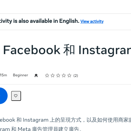
ivity is also available in English.
View activity
Facebook 和 Instagr
Rating
1 star
2 stars
3 stars
4 stars
5 stars
Credential For Completion
15m
Beginner
2
ebook 和 Instagram 上的呈現方式，以及如何使用商家的 
gram 和 Meta 廣告管理員建立廣告。