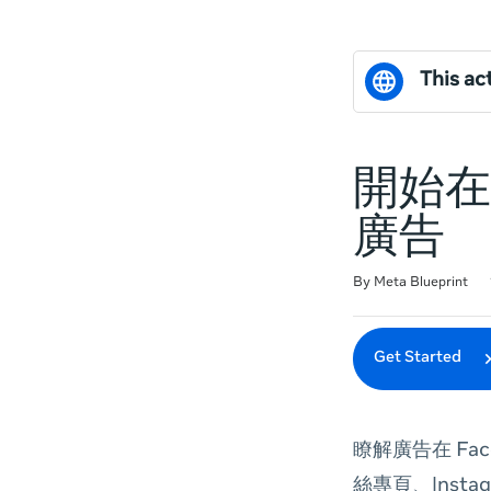
This act
開始在 
廣告
Duration
Difficulty
Average rating: 5.0
2 reviews
By Meta Blueprint
Get Started
瞭解廣告在 Fac
絲專頁、Insta