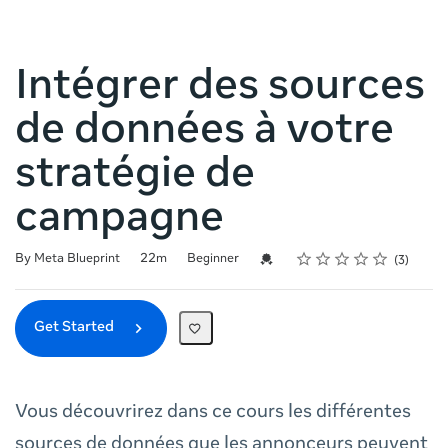
Intégrer des sources
de données à votre
stratégie de
campagne
Rating
1 star
2 stars
3 stars
4 stars
5 stars
Duration
Difficulty
Average rating: 4.7
3 reviews
Credential For Completion
By Meta Blueprint
22m
Beginner
3
Get Started
Vous découvrirez dans ce cours les différentes
sources de données que les annonceurs peuvent