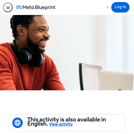
Log In
Search
This activity is also available in
English.
View activity