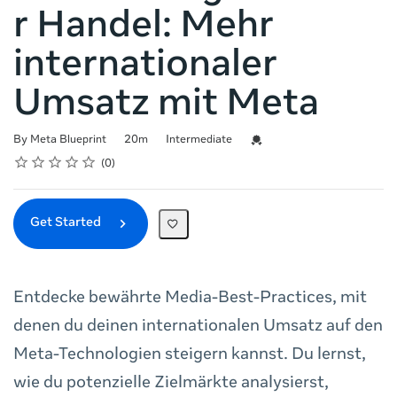
r Handel: Mehr
internationaler
Umsatz mit Meta
Duration
Difficulty
Credential For Completion
By Meta Blueprint
20m
Intermediate
Rating
1 star
2 stars
3 stars
4 stars
5 stars
Average rating: 0
No reviews
0
Get Started
Entdecke bewährte Media-Best-Practices, mit
denen du deinen internationalen Umsatz auf den
Meta-Technologien steigern kannst. Du lernst,
wie du potenzielle Zielmärkte analysierst,