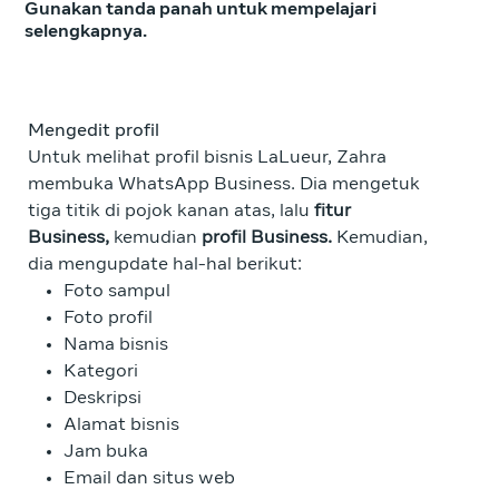
Gunakan tanda panah untuk mempelajari
selengkapnya.
Mengedit profil
Tam
Untuk melihat profil bisnis LaLueur, Zahra
Unt
membuka WhatsApp Business. Dia mengetuk
fot
tiga titik di pojok kanan atas, lalu
fitur
bis
Business,
kemudian
profil Business.
Kemudian,
ata
dia mengupdate hal-hal berikut:
per
Foto sampul
Foto profil
Za
Nama bisnis
pe
Kategori
me
Deskripsi
Alamat bisnis
Jam buka
Email dan situs web