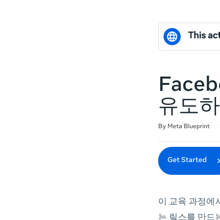
This act
Face
유도하
Duration
Difficulty
Average rating: 0
No reviews
By Meta Blueprint
Get Started
이 교육 과정에서
는 릴스를 만드