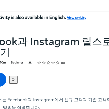
ivity is also available in English.
View activity
book과 Instagram 릴
기
Rating
1 star
2 stars
3 stars
4 stars
5 stars
Credential For Completion
10m
Beginner
0
는 Facebook과 Instagram에서 신규 고객과 기존 고
는 방법을 설명합니다.