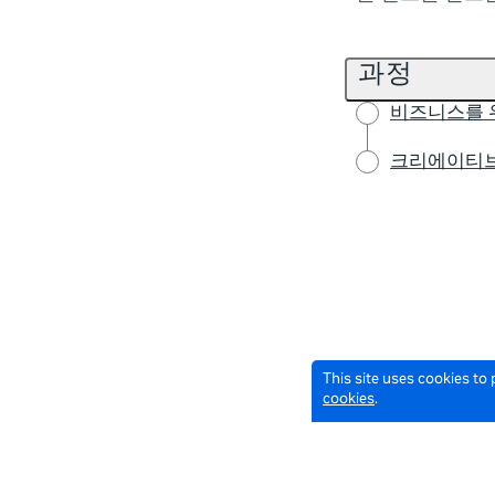
과정
비즈니스를 
크리에이티브
This site uses cookies to
cookies
.
© 2026 Meta All Rights Reserved.
Terms of Service
Data Policy