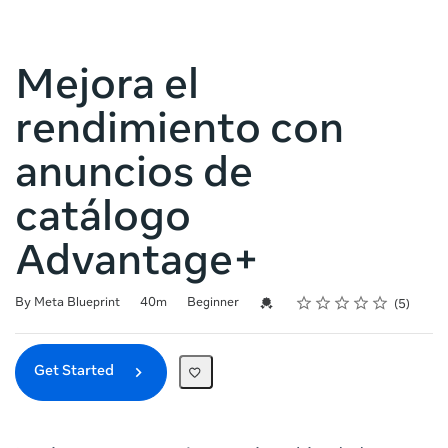
Mejora el
rendimiento con
anuncios de
catálogo
Advantage+
Rating
1 star
2 stars
3 stars
4 stars
5 stars
Duration
Difficulty
Average rating: 5.0
5 reviews
Credential For Completion
By Meta Blueprint
40m
Beginner
5
Get Started