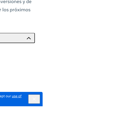
versiones y de
er los próximos
cept our
use of