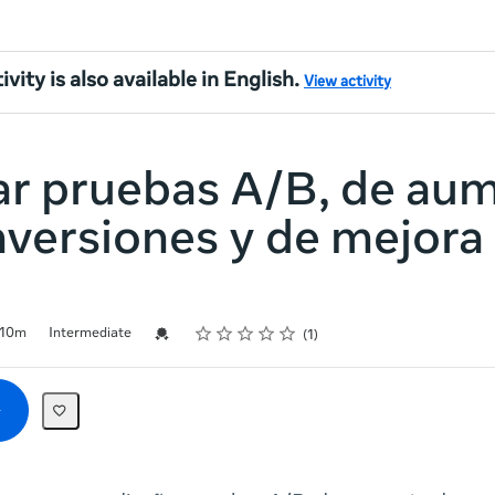
ivity is also available in English.
View activity
ar pruebas A/B, de au
versiones y de mejora 
Rating
1 star
2 stars
3 stars
4 stars
5 stars
Credential For Completion
10m
Intermediate
1