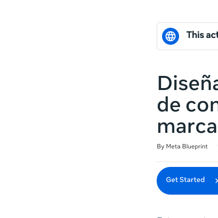
This act
Diseñ
de con
marca
Duration
Difficulty
Average rating: 5.0
1 review
By Meta Blueprint
Get Started