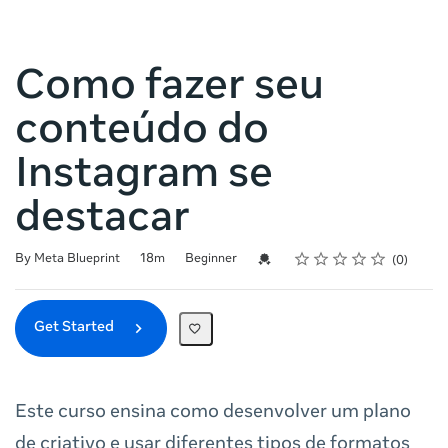
Como fazer seu
conteúdo do
Instagram se
destacar
Rating
1 star
2 stars
3 stars
4 stars
5 stars
Duration
Difficulty
Average rating: 0
No reviews
Credential For Completion
By Meta Blueprint
18m
Beginner
0
Get Started
Este curso ensina como desenvolver um plano
de criativo e usar diferentes tipos de formatos