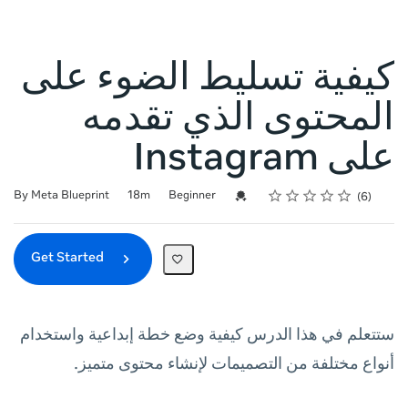
كيفية تسليط الضوء على
المحتوى الذي تقدمه
على Instagram
Rating
1 star
2 stars
3 stars
4 stars
5 stars
Duration
Difficulty
Average rating: 5.0
6 reviews
Credential For Completion
By Meta Blueprint
18m
Beginner
6
Get Started
ستتعلم في هذا الدرس كيفية وضع خطة إبداعية واستخدام
أنواع مختلفة من التصميمات لإنشاء محتوى متميز.