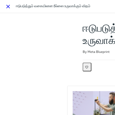
ஈடுபடுத்தும் வகையிலான ரீல்ஸை உருவாக்கும் விதம்
Close
ஈடுபடு
உருவாக்
Duration
Difficulty
Average rating: 0
No reviews
By Meta Blueprint